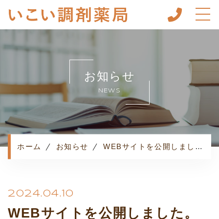
ホーム
当薬局について
お知らせ
キャンペーン
NEWS
事業内容
お客様の声
調剤の流れ
ホーム
お知らせ
WEBサイトを公開しました。
よくある質問
お知らせ
コンテンツ
2024.04.10
プライバシーポリシー
WEBサイトを公開しました。