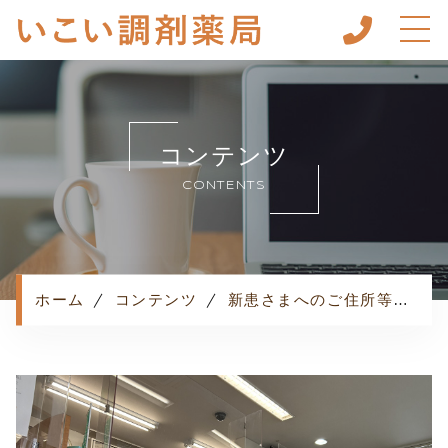
ホーム
当薬局について
コンテンツ
キャンペーン
CONTENTS
事業内容
お客様の声
調剤の流れ
ホーム
コンテンツ
新患さまへのご住所等ヒアリングについて
よくある質問
お知らせ
コンテンツ
プライバシーポリシー